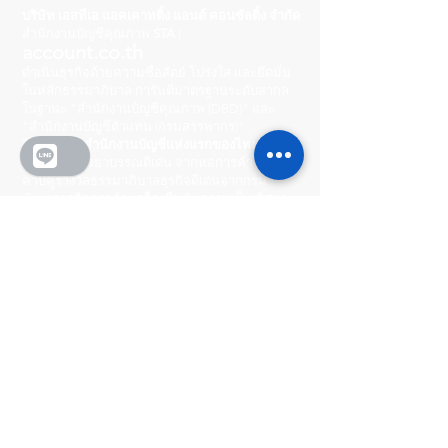
บริษัท เอสทีเอ แอคเคาทติ้ง แอนด์ คอนซัลติ้ง จำกัด
สำนักงานบัญชีคุณภาพ
STA
|
account.co.th
ดำเนินธุรกิจด้วยความซื่อสัตย์ โปร่งใส และยึดมั่น
ในหลักธรรมาภิบาล การันตีมาตรฐานระดับสากล
ในฐานะ "สำนักงานบัญชีคุณภาพ (DBD)" และ
"สำนักงานบัญชีตัวแทน (กรมสรรพากร)"
🏆 เราคือ "
สำนักงานบัญชีแห่งแรกของไทย
" ที่ได้
รับรางวัลจรรยาบรรณดีเด่น จากหอการค้าไทย
ควบคู่รางวัลธรรมาภิบาลธุรกิจดีเด่นจากกรม
พัฒนาธุรกิจการค้า เครื่องยืนยันความเป็นเลิศและ
ความพร้อมในการดูแลธุรกิจคุณอย่างมืออาชีพ
Head Office
222/8-9 หมู่บ้านกลางเมือง
รัชดา-วงศ์สว่าง ถนนพิบูลสงคราม ตำบลสวนใหญ่
อำเภอเมือง จังหวัดนนทบุรี 11000
Operating Hours