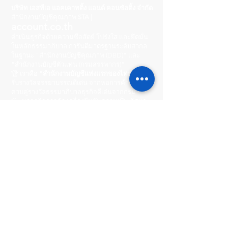
บริษัท เอสทีเอ แอคเคาทติ้ง แอนด์ คอนซัลติ้ง จำกัด
สำนักงานบัญชีคุณภาพ
STA
|
account.co.th
ดำเนินธุรกิจด้วยความซื่อสัตย์ โปร่งใส และยึดมั่น
ในหลักธรรมาภิบาล การันตีมาตรฐานระดับสากล
ในฐานะ "สำนักงานบัญชีคุณภาพ (DBD)" และ
"สำนักงานบัญชีตัวแทน (กรมสรรพากร)"
🏆 เราคือ "
สำนักงานบัญชีแห่งแรกของไทย
" ที่ได้
รับรางวัลจรรยาบรรณดีเด่น จากหอการค้าไทย
ควบคู่รางวัลธรรมาภิบาลธุรกิจดีเด่นจากกรม
พัฒนาธุรกิจการค้า เครื่องยืนยันความเป็นเลิศและ
ความพร้อมในการดูแลธุรกิจคุณอย่างมืออาชีพ
Head Office
222/8-9 หมู่บ้านกลางเมือง
รัชดา-วงศ์สว่าง ถนนพิบูลสงคราม ตำบลสวนใหญ่
อำเภอเมือง จังหวัดนนทบุรี 11000
Operating Hours