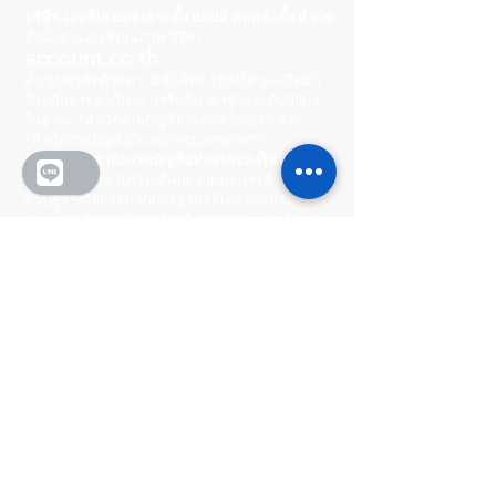
บริษัท เอสทีเอ แอคเคาทติ้ง แอนด์ คอนซัลติ้ง จำกัด
สำนักงานบัญชีคุณภาพ
STA
|
account.co.th
ดำเนินธุรกิจด้วยความซื่อสัตย์ โปร่งใส และยึดมั่น
ในหลักธรรมาภิบาล การันตีมาตรฐานระดับสากล
ในฐานะ "สำนักงานบัญชีคุณภาพ (DBD)" และ
"สำนักงานบัญชีตัวแทน (กรมสรรพากร)"
🏆 เราคือ "
สำนักงานบัญชีแห่งแรกของไทย
" ที่ได้
รับรางวัลจรรยาบรรณดีเด่น จากหอการค้าไทย
ควบคู่รางวัลธรรมาภิบาลธุรกิจดีเด่นจากกรม
พัฒนาธุรกิจการค้า เครื่องยืนยันความเป็นเลิศและ
ความพร้อมในการดูแลธุรกิจคุณอย่างมืออาชีพ
Head Office
222/8-9 หมู่บ้านกลางเมือง
รัชดา-วงศ์สว่าง ถนนพิบูลสงคราม ตำบลสวนใหญ่
อำเภอเมือง จังหวัดนนทบุรี 11000
Operating Hours