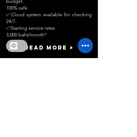
budget.
100% safe
✅Cloud system available for checking
24/7.
✅Starting service rates
3,000 baht/month*
Read More >
Certified Public
Accountant (CPA)
✅Check for financial transparency.
Accurate and delivered on time.
✅Project managed by a real CPA.
✅Starting service rates