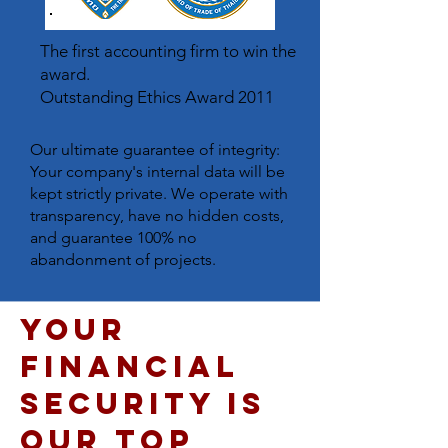
The first accounting firm to win the
award.
Outstanding Ethics Award 2011
Our ultimate guarantee of integrity:
Your company's internal data will be
kept strictly private. We operate with
transparency, have no hidden costs,
and guarantee 100% no
abandonment of projects.
Your
financial
security is
our top