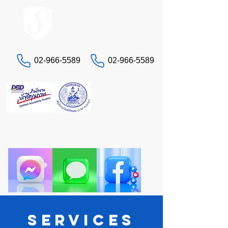
ACCOUNT.co.th
02-966-5589
02-966-5589
Contact us
"Having headaches with taxes and accounting?
Let STA, the true experts, take care of you. A
complete solution in one place."
SERVICES