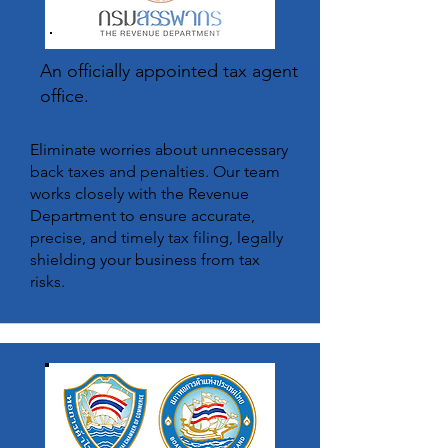
An officially appointed tax agent
office.
Eliminate worries about unnecessary
back taxes and penalties. Our team
works closely with the Revenue
Department to ensure accurate,
precise, and timely tax filing, legally
shielding your business from tax
risks.