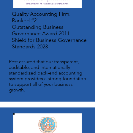
Quality Accounting Firm,
Ranked #21
Outstanding Business
Governance Award 2011
Shield
for Business Governance
Standards 2023
Rest assured that our transparent,
auditable, and internationally
standardized back-end accounting
system provides a strong foundation
to support all of your business
growth.