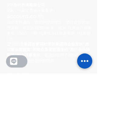
STA会计咨询有限公司
STA，
一家优质会计事务所 |
account.co.th
我们秉持诚信、透明的经营理念，坚持良好的治
理原则，保证达到国际标准，成为“优质会计师事
务所（DBD）”和“代表性会计师事务所（税务部
门）”。
🏆 我们是
泰国首家同时荣获泰国商会颁发的“杰
出商业道德奖”和商业发展部颁发的“杰出企业治
理奖”的会计事务所
。这充分证明了我们的卓越实
力和专业管理您企业的能力。
总公司
222/8-9 市中心村
Ratchada-Wong Sawang, Phibun Songkhram
路, Suan Yai 街道, Mueang 区, 暖武里府 11000
营业时间
周一至周五：上午 8:30 - 下午 5:30