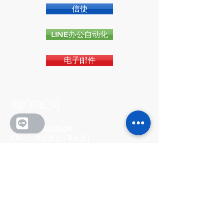
信使
LINE办公自动化
电子邮件
我们的公司
STA会计咨询有限公司
STA，
一家优质会计事务所 |
account.co.th
我们秉持诚信、透明的经营理念，坚持良好的治
理原则，保证达到国际标准，成为“优质会计师事
务所（DBD）”和“代表性会计师事务所（税务部
门）”。
🏆 我们是
泰国首家同时荣获泰国商会颁发的“杰
出商业道德奖”和商业发展部颁发的“杰出企业治
理奖”的会计事务所
。这充分证明了我们的卓越实
力和专业管理您企业的能力。