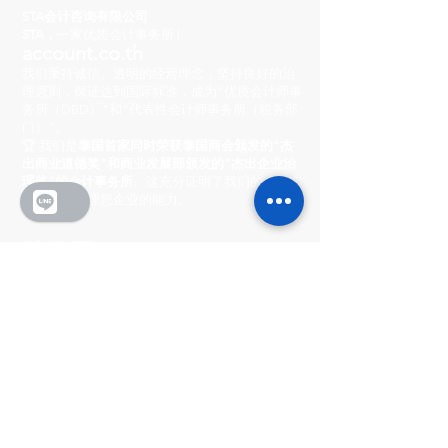
STA会计咨询有限公司
STA，
一家优质会计事务所 |
account.co.th
我们秉持诚信、透明的经营理念，坚持良好的治
理原则，保证达到国际标准，成为“优质会计师事
务所（DBD）”和“代表性会计师事务所（税务部
门）”。
🏆 我们是
泰国首家同时荣获泰国商会颁发的“杰
出商业道德奖”和商业发展部颁发的“杰出企业治
理奖”的会计事务所
。这充分证明了我们的卓越实
力和专业管理您企业的能力。
总公司
222/8-9 市中心村
Ratchada-Wong Sawang, Phibun Songkhram
路, Suan Yai 街道, Mueang 区, 暖武里府 11000
营业时间
周一至周五：上午 8:30 - 下午 5:30