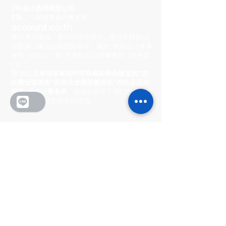
STA会计咨询有限公司
STA，
一家优质会计事务所 |
account.co.th
我们秉持诚信、透明的经营理念，坚持良好的治
理原则，保证达到国际标准，成为“优质会计师事
务所（DBD）”和“代表性会计师事务所（税务部
门）”。
🏆 我们是
泰国首家同时荣获泰国商会颁发的“杰
出商业道德奖”和商业发展部颁发的“杰出企业治
理奖”的会计事务所
。这充分证明了我们的卓越实
力和专业管理您企业的能力。
总公司
222/8-9 市中心村
Ratchada-Wong Sawang, Phibun Songkhram
路, Suan Yai 街道, Mueang 区, 暖武里府 11000
营业时间
周一至周五：上午 8:30 - 下午 5:30