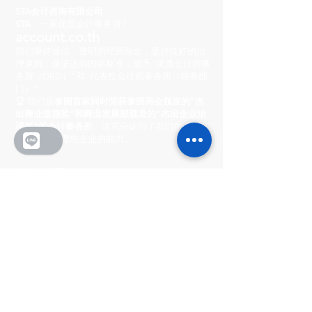
STA会计咨询有限公司
STA，
一家优质会计事务所 |
account.co.th
我们秉持诚信、透明的经营理念，坚持良好的治
理原则，保证达到国际标准，成为“优质会计师事
务所（DBD）”和“代表性会计师事务所（税务部
门）”。
🏆 我们是
泰国首家同时荣获泰国商会颁发的“杰
出商业道德奖”和商业发展部颁发的“杰出企业治
理奖”的会计事务所
。这充分证明了我们的卓越实
力和专业管理您企业的能力。
总公司
222/8-9 市中心村
Ratchada-Wong Sawang, Phibun Songkhram
路, Suan Yai 街道, Mueang 区, 暖武里府 11000
营业时间
周一至周五：上午 8:30 - 下午 5:30