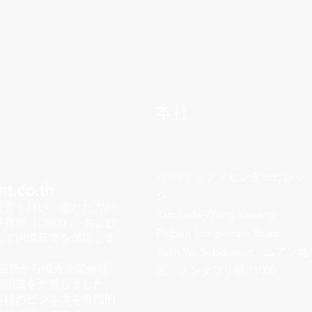
本社
222/8-9 シティセンタービレッ
t.co.th
ジ
運営を行い、優れたガバ
Ratchada-Wong sawang、
務所（DBD）」および
Phibun Songkhram Road、
して国際基準を保証しま
Suan Yai Subdistrict、ムアン地
議所から優秀企業倫理
区、ノンタブリ県 11000
統治賞を受賞しました。
客様のビジネスを専門的