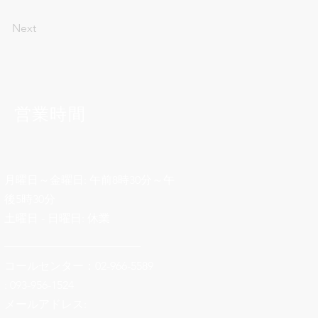
Next
営業時間
月曜日～金曜日: 午前8時30分～午
後5時30分
土曜日 - 日曜日: 休業
________________________
コールセンター：02-966-5589
: 093-956-1524
メールアドレス: