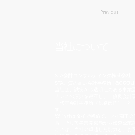
Previous
当社について
STA会計コンサルティング株式会社
accoun
STA、
質の高い会計事務所 |
当社は、誠実かつ透明性のある事業
ナンスの原則を遵守し、「優良会計事
「代表会計事務所（税務部門）」と
す。
🏆 当社は
タイで初めて、
タイ商工会
賞、そして事業開発局から優秀企業
これは、当社の卓越した能力と、お