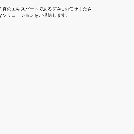
？真のエキスパートであるSTAにお任せくださ
なソリューションをご提供します。
ログイン
31年以上
褒美
仕える
税金ガ