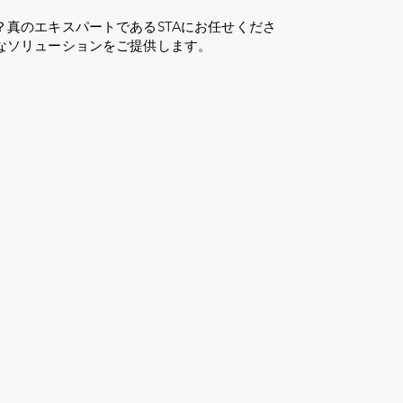
？真のエキスパートであるSTAにお任せくださ
なソリューションをご提供します。
ログイン
31年以上
褒美
仕える
税金ガ