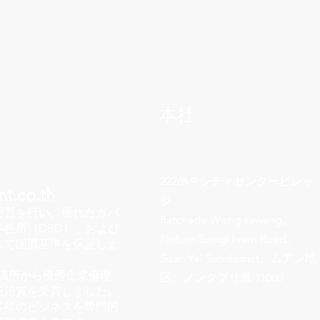
本社
222/8-9 シティセンタービレッ
t.co.th
ジ
運営を行い、優れたガバ
Ratchada-Wong sawang、
務所（DBD）」および
Phibun Songkhram Road、
して国際基準を保証しま
Suan Yai Subdistrict、ムアン地
議所から優秀企業倫理
区、ノンタブリ県 11000
統治賞を受賞しました。
客様のビジネスを専門的