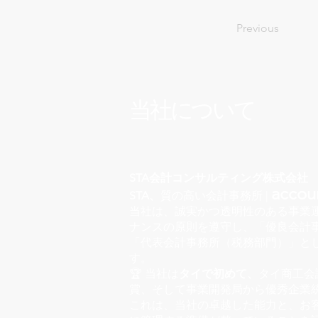
Previous
当社について
STA会計コンサルティング株式会社
accoun
STA、
質の高い会計事務所 |
当社は、誠実かつ透明性のある事業
ナンスの原則を遵守し、「優良会計事
「代表会計事務所（税務部門）」と
す。
🏆 当社は
タイで初めて、
タイ商工会
賞、そして事業開発局から優秀企業
これは、当社の卓越した能力と、お