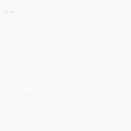
Next
営業時間
月曜日～金曜日: 午前8時30分～午
後5時30分
土曜日 - 日曜日: 休業
________________________
コールセンター：02-966-5589
: 093-956-1524
メールアドレス: