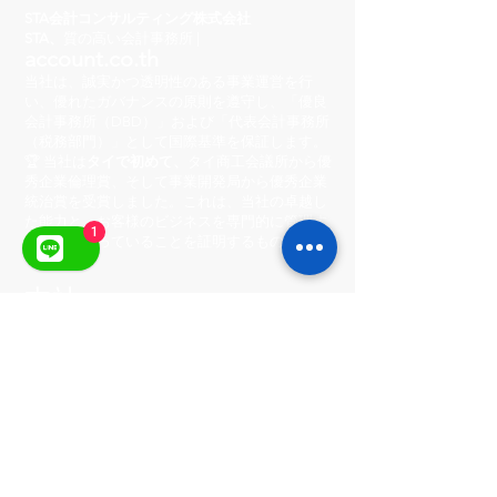
STA会計コンサルティング株式会社
STA、
質の高い会計事務所 |
account.co.th
当社は、誠実かつ透明性のある事業運営を行
い、優れたガバナンスの原則を遵守し、「優良
会計事務所（DBD）」および「代表会計事務所
（税務部門）」として国際基準を保証します。
🏆 当社は
タイで初めて、
タイ商工会議所から優
秀企業倫理賞、そして事業開発局から優秀企業
統治賞を受賞しました。これは、当社の卓越し
た能力と、お客様のビジネスを専門的に管理す
1
る準備が整っていることを証明するものです。
本社
222/8-9 シティセンタービレッジ
Ratchada-Wong sawang、Phibun Songkhram
Road、Suan Yai Subdistrict、ムアン地区、ノ
ンタブリ県 11000
営業時間