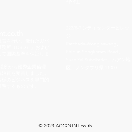
本社
222/8-9 シティセンタービレッ
t.co.th
ジ
運営を行い、優れたガバ
Ratchada-Wong sawang、
務所（DBD）」および
Phibun Songkhram Road、
して国際基準を保証しま
Suan Yai Subdistrict、ムアン地
議所から優秀企業倫理
区、ノンタブリ県 11000
統治賞を受賞しました。
客様のビジネスを専門的
証明するものです。
© 2023 ACCOUNT.co.th