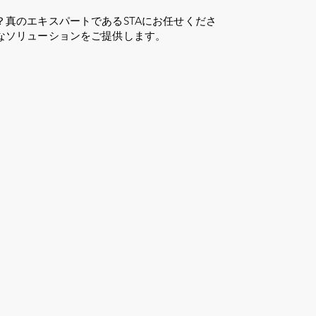
？真のエキスパートであるSTAにお任せくださ
なソリューションをご提供します。
ログイン
31年以上
褒美
仕える
税金ガ