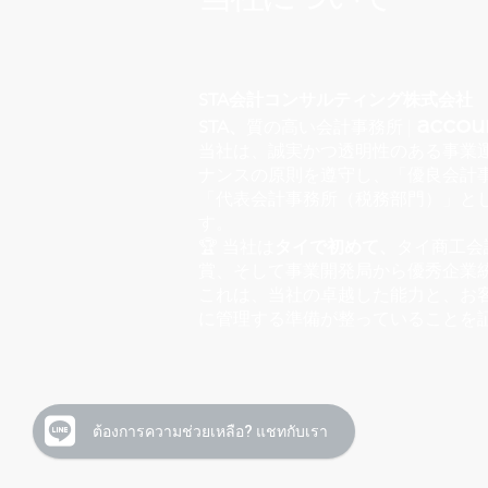
STA会計コンサルティング株式会社
accoun
STA、
質の高い会計事務所 |
当社は、誠実かつ透明性のある事業
ナンスの原則を遵守し、「優良会計事
「代表会計事務所（税務部門）」と
す。
🏆 当社は
タイで初めて、
タイ商工会
賞、そして事業開発局から優秀企業
これは、当社の卓越した能力と、お
に管理する準備が整っていることを
ต้องการความช่วยเหลือ? แชทกับเรา