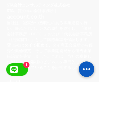
STA会計コンサルティング株式会社
STA、
質の高い会計事務所 |
account.co.th
当社は、誠実かつ透明性のある事業運営を行
い、優れたガバナンスの原則を遵守し、「優良
会計事務所（DBD）」および「代表会計事務所
（税務部門）」として国際基準を保証します。
🏆 当社は
タイで初めて、
タイ商工会議所から優
秀企業倫理賞、そして事業開発局から優秀企業
統治賞を受賞しました。これは、当社の卓越し
た能力と、お客様のビジネスを専門的に管理す
1
る準備が整っていることを証明するものです。
本社
222/8-9 シティセンタービレッジ
Ratchada-Wong sawang、Phibun Songkhram
Road、Suan Yai Subdistrict、ムアン地区、ノ
ンタブリ県 11000
営業時間