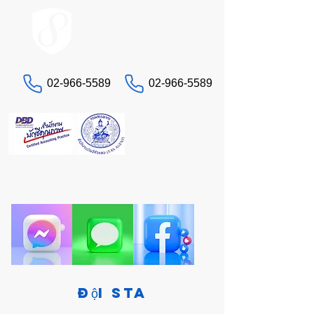
ACCOUNT.co.th
02-966-5589
02-966-5589
Liên hệ với chúng tôi
"Đang đau đầu với thuế và kế toán? Hãy để STA,
những chuyên gia thực thụ, lo liệu cho bạn. Một
giải pháp toàn diện tại một nơi."
Đội STA