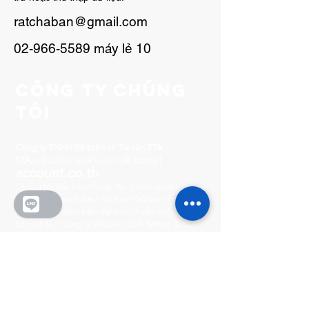
ratchaban@gmail.com
02-966-5589
máy lẻ 10
Công ty chúng
tôi
Công ty TNHH Kế toán và Tư vấn STA
STA,
một công ty kế toán chất lượng |
account.co.th
Chúng tôi tiến hành hoạt động kinh doanh với sự
trung thực, minh bạch và tuân thủ các nguyên tắc
quản trị tốt, đảm bảo đạt tiêu chuẩn quốc tế với
tư cách là "Công ty Kế toán Chất lượng (DBD)"
và "Công ty Kế toán Đại diện (Bộ phận Doanh
thu)".
🏆 Chúng tôi là
công ty kế toán đầu tiên tại Thái
Lan
nhận được Giải thưởng Đạo đức Kinh
doanh Xuất sắc từ Phòng Thương mại Thái Lan,
cùng với Giải thưởng Quản trị Doanh nghiệp