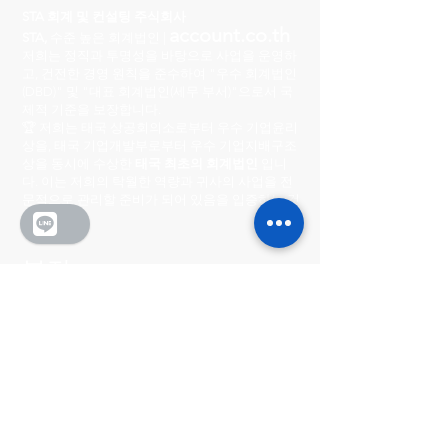
STA 회계 및 컨설팅 주식회사
account.co.th
STA,
수준 높은 회계법인 |
저희는 정직과 투명성을 바탕으로 사업을 운영하
고, 건전한 경영 원칙을 준수하여 "우수 회계법인
(DBD)" 및 "대표 회계법인(세무 부서)"으로서 국
제적 기준을 보장합니다.
🏆 저희는 태국 상공회의소로부터 우수 기업윤리
상을, 태국 기업개발부로부터 우수 기업지배구조
상을 동시에 수상한
태국 최초의 회계법인
입니
다. 이는 저희의 탁월한 역량과 귀사의 사업을 전
문적으로 관리할 준비가 되어 있음을 입증하는 것
입니다.
본점
222/8-9 시티 센터 빌리지
Ratchada-Wong Sawang, Phibun Songkhram
Road, Suan Yai Subdistrict, Mueang District,
Nonthaburi Province 11000
영업시간