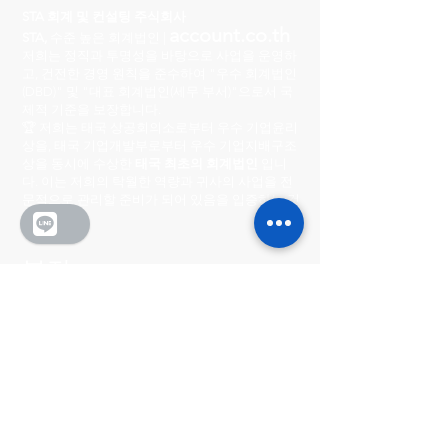
STA 회계 및 컨설팅 주식회사
account.co.th
STA,
수준 높은 회계법인 |
저희는 정직과 투명성을 바탕으로 사업을 운영하
고, 건전한 경영 원칙을 준수하여 "우수 회계법인
(DBD)" 및 "대표 회계법인(세무 부서)"으로서 국
제적 기준을 보장합니다.
🏆 저희는 태국 상공회의소로부터 우수 기업윤리
상을, 태국 기업개발부로부터 우수 기업지배구조
상을 동시에 수상한
태국 최초의 회계법인
입니
다. 이는 저희의 탁월한 역량과 귀사의 사업을 전
문적으로 관리할 준비가 되어 있음을 입증하는 것
입니다.
본점
222/8-9 시티 센터 빌리지
Ratchada-Wong Sawang, Phibun Songkhram
Road, Suan Yai Subdistrict, Mueang District,
Nonthaburi Province 11000
영업시간