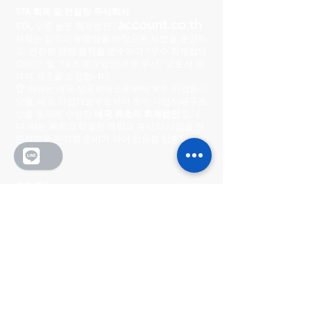
STA 회계 및 컨설팅 주식회사
account.co.th
STA,
수준 높은 회계법인 |
저희는 정직과 투명성을 바탕으로 사업을 운영하
고, 건전한 경영 원칙을 준수하여 "우수 회계법인
(DBD)" 및 "대표 회계법인(세무 부서)"으로서 국
제적 기준을 보장합니다.
🏆 저희는 태국 상공회의소로부터 우수 기업윤리
상을, 태국 기업개발부로부터 우수 기업지배구조
상을 동시에 수상한
태국 최초의 회계법인
입니
다. 이는 저희의 탁월한 역량과 귀사의 사업을 전
문적으로 관리할 준비가 되어 있음을 입증하는 것
입니다.
본점
222/8-9 시티 센터 빌리지
Ratchada-Wong Sawang, Phibun Songkhram
Road, Suan Yai Subdistrict, Mueang District,
Nonthaburi Province 11000
영업시간