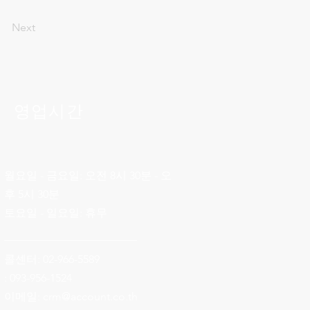
Next
영업시간
월요일 - 금요일: 오전 8시 30분 - 오
후 5시 30분
토요일 - 일요일: 휴무
________________________
콜센터: 02-966-5589
: 093-956-1524
이메일:
crm@account.co.th