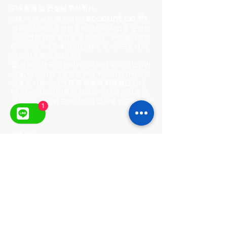
STA 회계 및 컨설팅 주식회사
account.co.th
STA,
수준 높은 회계법인 |
저희는 정직과 투명성을 바탕으로 사업을 운영하
고, 건전한 경영 원칙을 준수하여 "우수 회계법인
(DBD)" 및 "대표 회계법인(세무 부서)"으로서 국
제적 기준을 보장합니다.
🏆 저희는 태국 상공회의소로부터 우수 기업윤리
상을, 태국 기업개발부로부터 우수 기업지배구조
상을 동시에 수상한
태국 최초의 회계법인
입니
다. 이는 저희의 탁월한 역량과 귀사의 사업을 전
문적으로 관리할 준비가 되어 있음을 입증하는 것
1
입니다.
본점
222/8-9 시티 센터 빌리지
Ratchada-Wong Sawang, Phibun Songkhram
Road, Suan Yai Subdistrict, Mueang District,
Nonthaburi Province 11000
영업시간