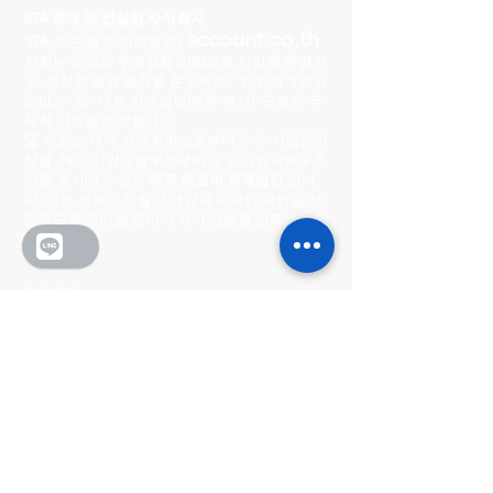
STA 회계 및 컨설팅 주식회사
account.co.th
STA,
수준 높은 회계법인 |
저희는 정직과 투명성을 바탕으로 사업을 운영하
고, 건전한 경영 원칙을 준수하여 "우수 회계법인
(DBD)" 및 "대표 회계법인(세무 부서)"으로서 국
제적 기준을 보장합니다.
🏆 저희는 태국 상공회의소로부터 우수 기업윤리
상을, 태국 기업개발부로부터 우수 기업지배구조
상을 동시에 수상한
태국 최초의 회계법인
입니
다. 이는 저희의 탁월한 역량과 귀사의 사업을 전
문적으로 관리할 준비가 되어 있음을 입증하는 것
입니다.
본점
222/8-9 시티 센터 빌리지
Ratchada-Wong Sawang, Phibun Songkhram
Road, Suan Yai Subdistrict, Mueang District,
Nonthaburi Province 11000
영업시간