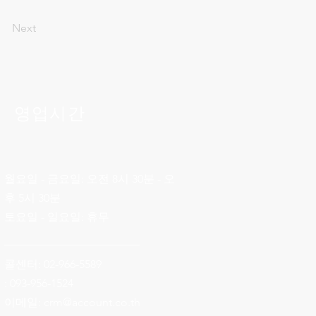
Next
영업시간
월요일 - 금요일: 오전 8시 30분 - 오
후 5시 30분
토요일 - 일요일: 휴무
________________________
콜센터: 02-966-5589
: 093-956-1524
이메일:
crm@account.co.th