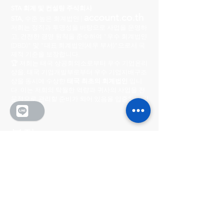
STA 회계 및 컨설팅 주식회사
account.co.th
STA,
수준 높은 회계법인 |
저희는 정직과 투명성을 바탕으로 사업을 운영하
고, 건전한 경영 원칙을 준수하여 "우수 회계법인
(DBD)" 및 "대표 회계법인(세무 부서)"으로서 국
제적 기준을 보장합니다.
🏆 저희는 태국 상공회의소로부터 우수 기업윤리
상을, 태국 기업개발부로부터 우수 기업지배구조
상을 동시에 수상한
태국 최초의 회계법인
입니
다. 이는 저희의 탁월한 역량과 귀사의 사업을 전
문적으로 관리할 준비가 되어 있음을 입증하는 것
입니다.
본점
222/8-9 시티 센터 빌리지
Ratchada-Wong Sawang, Phibun Songkhram
Road, Suan Yai Subdistrict, Mueang District,
Nonthaburi Province 11000
영업시간