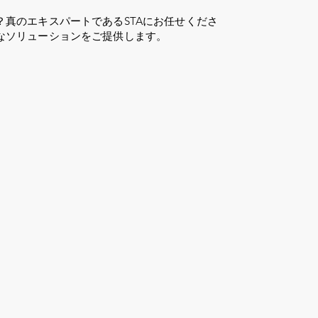
？真のエキスパートであるSTAにお任せくださ
なソリューションをご提供します。
ログイン
31年以上
褒美
仕える
税金ガ