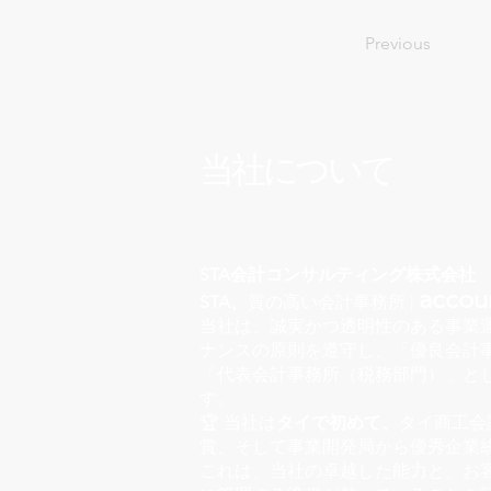
Previous
当社について
STA会計コンサルティング株式会社
accoun
STA、
質の高い会計事務所 |
当社は、誠実かつ透明性のある事業
ナンスの原則を遵守し、「優良会計事
「代表会計事務所（税務部門）」と
す。
🏆 当社は
タイで初めて、
タイ商工会
賞、そして事業開発局から優秀企業
これは、当社の卓越した能力と、お