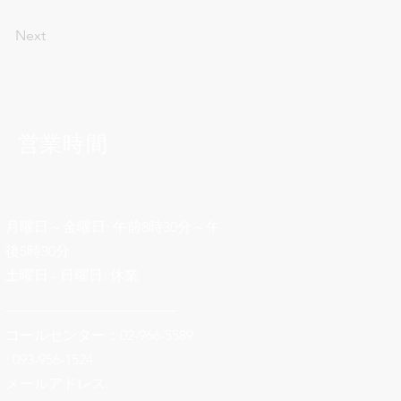
Next
営業時間
月曜日～金曜日: 午前8時30分～午
後5時30分
土曜日 - 日曜日: 休業
________________________
コールセンター：02-966-5589
: 093-956-1524
メールアドレス: