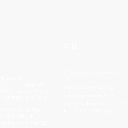
本社
222/8-9 シティセンタービレッ
t.co.th
ジ
運営を行い、優れたガバ
Ratchada-Wong sawang、
務所（DBD）」および
Phibun Songkhram Road、
して国際基準を保証しま
Suan Yai Subdistrict、ムアン地
議所から優秀企業倫理
区、ノンタブリ県 11000
統治賞を受賞しました。
客様のビジネスを専門的